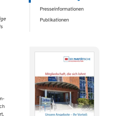
Presseinformationen
ige
Publikationen
ds
m-
rch
t.