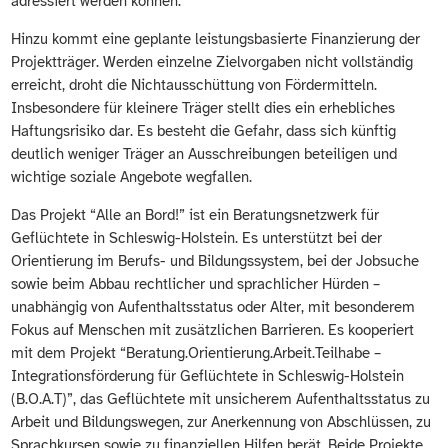
adressiert werden können.
Hinzu kommt eine geplante leistungsbasierte Finanzierung der
Projektträger. Werden einzelne Zielvorgaben nicht vollständig
erreicht, droht die Nichtausschüttung von Fördermitteln.
Insbesondere für kleinere Träger stellt dies ein erhebliches
Haftungsrisiko dar. Es besteht die Gefahr, dass sich künftig
deutlich weniger Träger an Ausschreibungen beteiligen und
wichtige soziale Angebote wegfallen.
Das Projekt “Alle an Bord!” ist ein Beratungsnetzwerk für
Geflüchtete in Schleswig-Holstein. Es unterstützt bei der
Orientierung im Berufs- und Bildungssystem, bei der Jobsuche
sowie beim Abbau rechtlicher und sprachlicher Hürden –
unabhängig von Aufenthaltsstatus oder Alter, mit besonderem
Fokus auf Menschen mit zusätzlichen Barrieren. Es kooperiert
mit dem Projekt “Beratung.Orientierung.Arbeit.Teilhabe –
Integrationsförderung für Geflüchtete in Schleswig-Holstein
(B.O.A.T)”, das Geflüchtete mit unsicherem Aufenthaltsstatus zu
Arbeit und Bildungswegen, zur Anerkennung von Abschlüssen, zu
Sprachkursen sowie zu finanziellen Hilfen berät. Beide Projekte