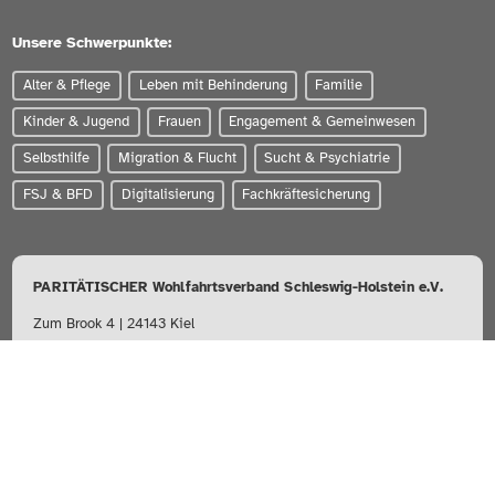
Unsere Schwerpunkte:
Alter & Pflege
Leben mit Behinderung
Familie
Kinder & Jugend
Frauen
Engagement & Gemeinwesen
Selbsthilfe
Migration & Flucht
Sucht & Psychiatrie
FSJ & BFD
Digitalisierung
Fachkräftesicherung
PARITÄTISCHER Wohlfahrtsverband Schleswig-Holstein e.V.
Zum Brook 4 | 24143 Kiel
0431-56020
info@paritaet-sh.org
Besuchen Sie uns auf: