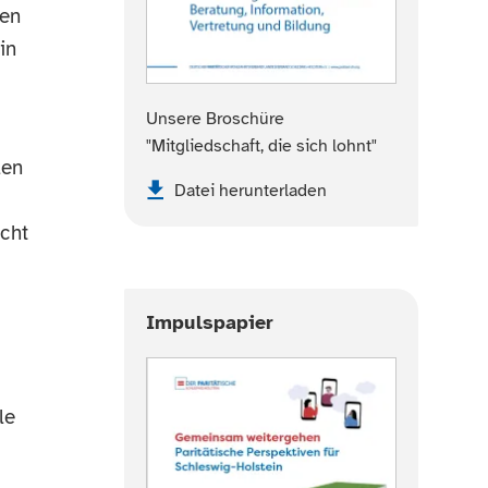
ten
in
Unsere Broschüre
"Mitgliedschaft, die sich lohnt"
len
Datei herunterladen
cht
Impulspapier
le