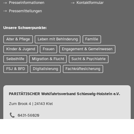
Presseinformationen
Kontaktformular
Pressemitteilungen
Unsere Schwerpunkte:
Alter & Pflege
Leben mit Behinderung
Familie
Kinder & Jugend
Frauen
Engagement & Gemeinwesen
Selbsthilfe
Migration & Flucht
Sucht & Psychiatrie
FSJ & BFD
Digitalisierung
Fachkräftesicherung
PARITÄTISCHER Wohlfahrtsverband Schleswig-Holstein e.V.
Zum Brook 4 | 24143 Kiel
0431-56020
info@paritaet-sh.org