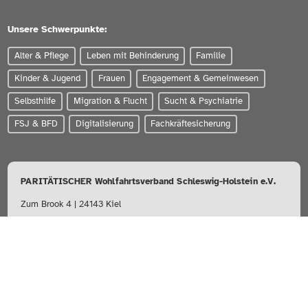
Unsere Schwerpunkte:
Alter & Pflege
Leben mit Behinderung
Familie
Kinder & Jugend
Frauen
Engagement & Gemeinwesen
Selbsthilfe
Migration & Flucht
Sucht & Psychiatrie
FSJ & BFD
Digitalisierung
Fachkräftesicherung
PARITÄTISCHER Wohlfahrtsverband Schleswig-Holstein e.V.
Zum Brook 4 | 24143 Kiel
0431-56020
info@paritaet-sh.org
Besuchen Sie uns auf: