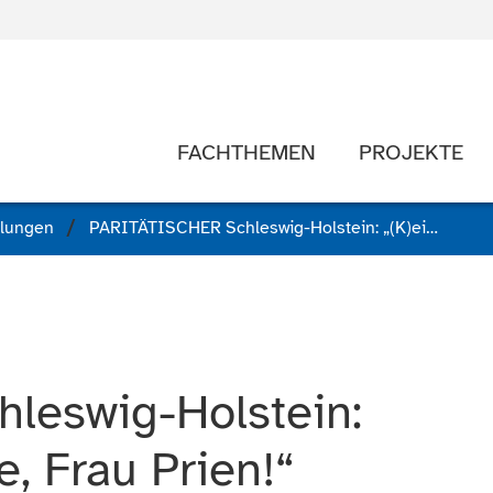
FACHTHEMEN
PROJEKTE
ilungen
PARITÄTISCHER Schleswig-Holstein: „(K)eine Sternstunde, Frau Prien!“
leswig-Holstein:
, Frau Prien!“