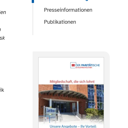
Presseinformationen
den
Publikationen
n
isk
ik