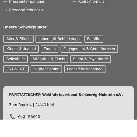
Presseinformationen
Kontaktformular
Pressemitteilungen
Unsere Schwerpunkte:
Alter & Pflege
Leben mit Behinderung
Familie
Kinder & Jugend
Frauen
Engagement & Gemeinwesen
Selbsthilfe
Migration & Flucht
Sucht & Psychiatrie
FSJ & BFD
Digitalisierung
Fachkräftesicherung
PARITÄTISCHER Wohlfahrtsverband Schleswig-Holstein e.V.
Zum Brook 4 | 24143 Kiel
0431-56020
info@paritaet-sh.org
Besuchen Sie uns auf: