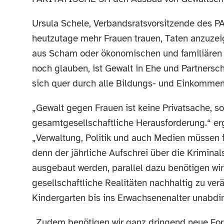
Ursula Schele, Verbandsratsvorsitzende des P
heutzutage mehr Frauen trauen, Taten anzuzeige
aus Scham oder ökonomischen und familiären
noch glauben, ist Gewalt in Ehe und Partnersc
sich quer durch alle Bildungs- und Einkommen
„Gewalt gegen Frauen ist keine Privatsache, so
gesamtgesellschaftliche Herausforderung.“ e
„Verwaltung, Politik und auch Medien müssen f
denn der jährliche Aufschrei über die Krimina
ausgebaut werden, parallel dazu benötigen wi
gesellschaftliche Realitäten nachhaltig zu v
Kindergarten bis ins Erwachsenenalter unabdi
„Zudem benötigen wir ganz dringend neue For