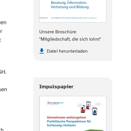
uen
r
Unsere Broschüre
"Mitgliedschaft, die sich lohnt"
t
Datei herunterladen
SH.
Impulspapier
sen
m
h,