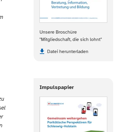
im
Unsere Broschüre
"Mitgliedschaft, die sich lohnt"
Datei herunterladen
Impulspapier
zu
sel
er
n