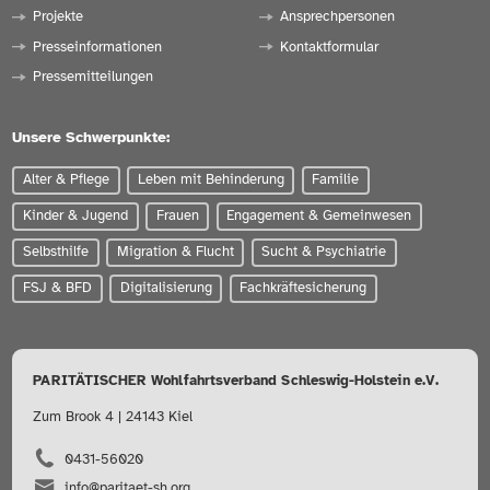
Projekte
Ansprechpersonen
Presseinformationen
Kontaktformular
Pressemitteilungen
Unsere Schwerpunkte:
Alter & Pflege
Leben mit Behinderung
Familie
Kinder & Jugend
Frauen
Engagement & Gemeinwesen
Selbsthilfe
Migration & Flucht
Sucht & Psychiatrie
FSJ & BFD
Digitalisierung
Fachkräftesicherung
PARITÄTISCHER Wohlfahrtsverband Schleswig-Holstein e.V.
Zum Brook 4 | 24143 Kiel
0431-56020
info@paritaet-sh.org