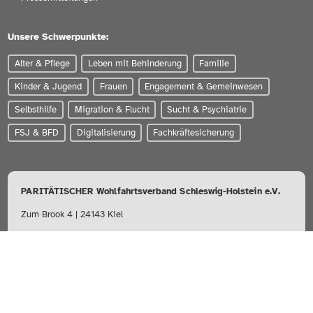
Unsere Schwerpunkte:
Alter & Pflege
Leben mit Behinderung
Familie
Kinder & Jugend
Frauen
Engagement & Gemeinwesen
Selbsthilfe
Migration & Flucht
Sucht & Psychiatrie
FSJ & BFD
Digitalisierung
Fachkräftesicherung
PARITÄTISCHER Wohlfahrtsverband Schleswig-Holstein e.V.
Zum Brook 4 | 24143 Kiel
0431-56020
info@paritaet-sh.org
Besuchen Sie uns auf: