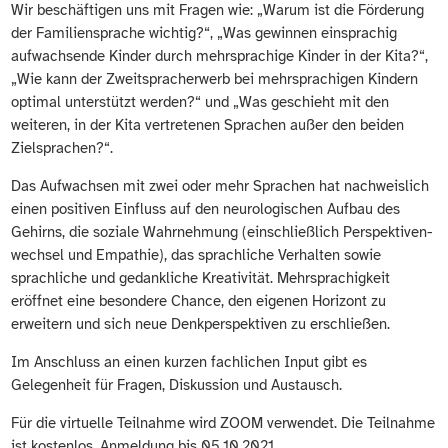
Wir beschäftigen uns mit Fragen wie: „Warum ist die Förderung
der Famili­en­sprache wichtig?“, „Was gewinnen einsprachig
aufwachsende Kinder durch mehrsprachige Kinder in der Kita?“,
„Wie kann der Zweitsprach­erwerb bei mehrspra­chigen Kindern
optimal unterstützt werden?“ und „Was geschieht mit den
weiteren, in der Kita vertretenen Sprachen außer den beiden
Zielsprachen?“.
Das Aufwachsen mit zwei oder mehr Sprachen hat nachweislich
einen positiven Einfluss auf den neurolo­gischen Aufbau des
Gehirns, die soziale Wahrnehmung (einschließlich Perspek­ti­ven­
wechsel und Empathie), das sprachliche Verhalten sowie
sprachliche und gedankliche Kreativität. Mehrspra­chigkeit
eröffnet eine besondere Chance, den eigenen Horizont zu
erweitern und sich neue Denkper­spektiven zu erschließen.
Im Anschluss an einen kurzen fachlichen Input gibt es
Gelegenheit für Fragen, Diskussion und Austausch.
Für die virtuelle Teilnahme wird ZOOM verwendet. Die Teilnahme
ist kostenlos. Anmeldung bis 05.10.2021.