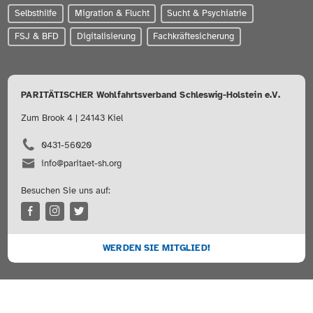
Selbsthilfe
Migration & Flucht
Sucht & Psychiatrie
FSJ & BFD
Digitalisierung
Fachkräftesicherung
PARITÄTISCHER Wohlfahrtsverband Schleswig-Holstein e.V.
Zum Brook 4 | 24143 Kiel
0431-56020
info@paritaet-sh.org
Besuchen Sie uns auf:
WERDEN SIE MITGLIED!
Sitemap
Impressum
Datenschutz