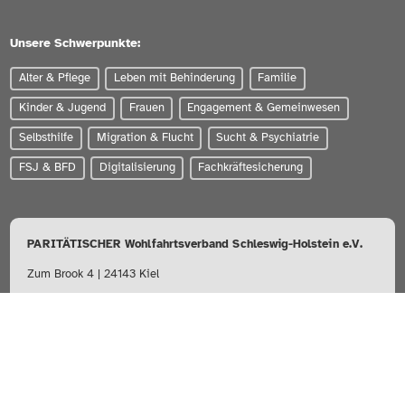
Unsere Schwerpunkte:
Alter & Pflege
Leben mit Behinderung
Familie
Kinder & Jugend
Frauen
Engagement & Gemeinwesen
Selbsthilfe
Migration & Flucht
Sucht & Psychiatrie
FSJ & BFD
Digitalisierung
Fachkräftesicherung
PARITÄTISCHER Wohlfahrtsverband Schleswig-Holstein e.V.
Zum Brook 4 | 24143 Kiel
0431-56020
info@paritaet-sh.org
Besuchen Sie uns auf: