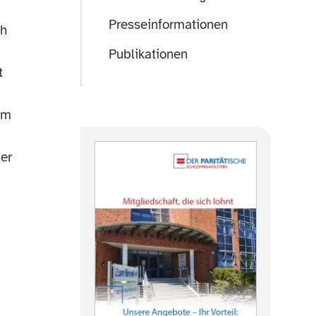
Presseinformationen
ch
Publikationen
t
im
uer