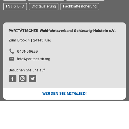
FSJ & BFD
Digitalisierung
Fachkräftesicherung
PARITÄTISCHER Wohlfahrtsverband Schleswig-Holstein e.V.
Zum Brook 4 | 24143 Kiel
0431-56020
info@paritaet-sh.org
Besuchen Sie uns auf:
WERDEN SIE MITGLIED!
Sitemap
Impressum
Datenschutz
©2026 DER PARITÄTISCHE SH
webdesign von pixlscript