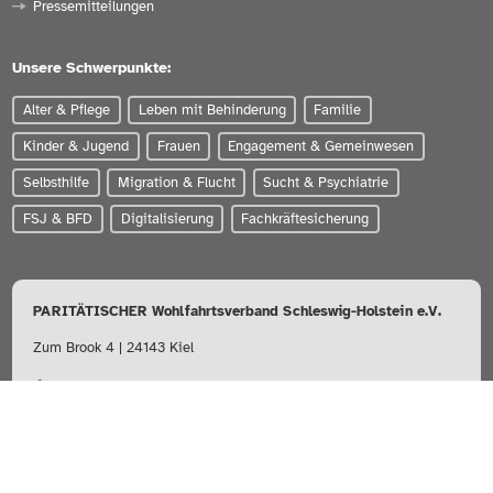
Pressemitteilungen
Unsere Schwerpunkte:
Alter & Pflege
Leben mit Behinderung
Familie
Kinder & Jugend
Frauen
Engagement & Gemeinwesen
Selbsthilfe
Migration & Flucht
Sucht & Psychiatrie
FSJ & BFD
Digitalisierung
Fachkräftesicherung
PARITÄTISCHER Wohlfahrtsverband Schleswig-Holstein e.V.
Zum Brook 4 | 24143 Kiel
0431-56020
info@paritaet-sh.org
Besuchen Sie uns auf: