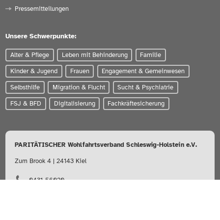
Pressemitteilungen
Unsere Schwerpunkte:
Alter & Pflege
Leben mit Behinderung
Familie
Kinder & Jugend
Frauen
Engagement & Gemeinwesen
Selbsthilfe
Migration & Flucht
Sucht & Psychiatrie
FSJ & BFD
Digitalisierung
Fachkräftesicherung
PARITÄTISCHER Wohlfahrtsverband Schleswig-Holstein e.V.
Zum Brook 4 | 24143 Kiel
0431-56020
info@paritaet-sh.org
Besuchen Sie uns auf: