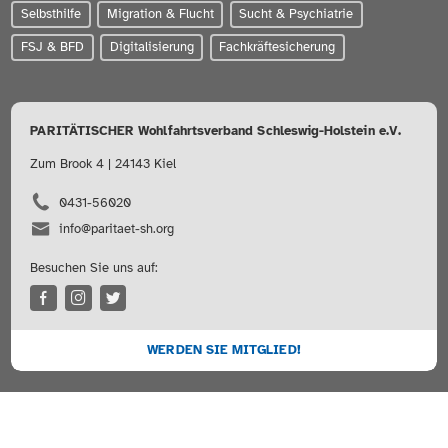
Selbsthilfe
Migration & Flucht
Sucht & Psychiatrie
FSJ & BFD
Digitalisierung
Fachkräftesicherung
PARITÄTISCHER Wohlfahrtsverband Schleswig-Holstein e.V.
Zum Brook 4 | 24143 Kiel
0431-56020
info@paritaet-sh.org
Besuchen Sie uns auf:
WERDEN SIE MITGLIED!
Sitemap
Impressum
Datenschutz