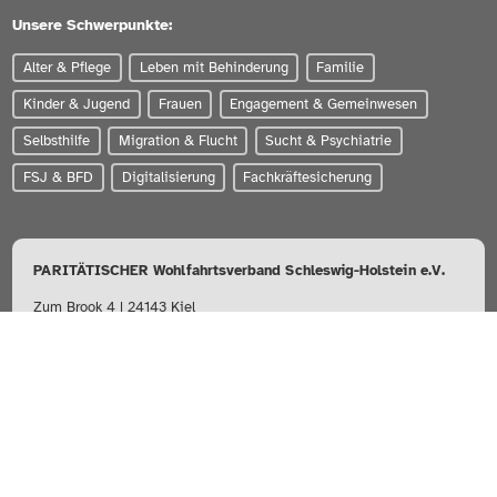
Unsere Schwerpunkte:
Alter & Pflege
Leben mit Behinderung
Familie
Kinder & Jugend
Frauen
Engagement & Gemeinwesen
Selbsthilfe
Migration & Flucht
Sucht & Psychiatrie
FSJ & BFD
Digitalisierung
Fachkräftesicherung
PARITÄTISCHER Wohlfahrtsverband Schleswig-Holstein e.V.
Zum Brook 4 | 24143 Kiel
0431-56020
info@paritaet-sh.org
Besuchen Sie uns auf: