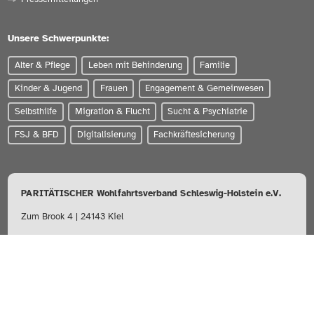
Unsere Schwerpunkte:
Alter & Pflege
Leben mit Behinderung
Familie
Kinder & Jugend
Frauen
Engagement & Gemeinwesen
Selbsthilfe
Migration & Flucht
Sucht & Psychiatrie
FSJ & BFD
Digitalisierung
Fachkräftesicherung
PARITÄTISCHER Wohlfahrtsverband Schleswig-Holstein e.V.
Zum Brook 4 | 24143 Kiel
0431-56020
info@paritaet-sh.org
Besuchen Sie uns auf: