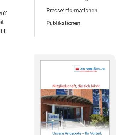
Presseinformationen
en?
il
Publikationen
ht,