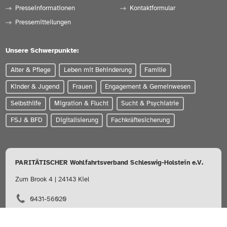
Presseinformationen
Kontaktformular
Pressemitteilungen
Unsere Schwerpunkte:
Alter & Pflege
Leben mit Behinderung
Familie
Kinder & Jugend
Frauen
Engagement & Gemeinwesen
Selbsthilfe
Migration & Flucht
Sucht & Psychiatrie
FSJ & BFD
Digitalisierung
Fachkräftesicherung
PARITÄTISCHER Wohlfahrtsverband Schleswig-Holstein e.V.
Zum Brook 4 | 24143 Kiel
0431-56020
info@paritaet-sh.org