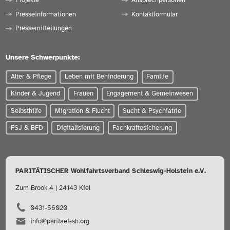
Projekte
Ansprechpersonen
Presseinformationen
Kontaktformular
Pressemitteilungen
Unsere Schwerpunkte:
Alter & Pflege
Leben mit Behinderung
Familie
Kinder & Jugend
Frauen
Engagement & Gemeinwesen
Selbsthilfe
Migration & Flucht
Sucht & Psychiatrie
FSJ & BFD
Digitalisierung
Fachkräftesicherung
PARITÄTISCHER Wohlfahrtsverband Schleswig-Holstein e.V.
Zum Brook 4 | 24143 Kiel
0431-56020
info@paritaet-sh.org