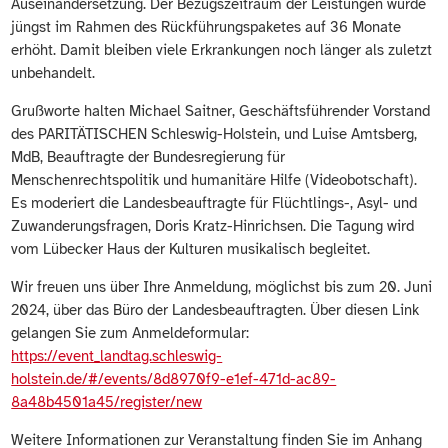
Auseinandersetzung. Der Bezugszeitraum der Leistungen wurde
jüngst im Rahmen des Rückführungspaketes auf 36 Monate
erhöht. Damit bleiben viele Erkrankungen noch länger als zuletzt
unbehandelt.
Grußworte halten Michael Saitner, Geschäftsführender Vorstand
des PARITÄTISCHEN Schleswig-Holstein, und Luise Amtsberg,
MdB, Beauftragte der Bundesregierung für
Menschenrechtspolitik und humanitäre Hilfe (Videobotschaft).
Es moderiert die Landesbeauftragte für Flüchtlings-, Asyl- und
Zuwanderungsfragen, Doris Kratz-Hinrichsen. Die Tagung wird
vom Lübecker Haus der Kulturen musikalisch begleitet.
Wir freuen uns über Ihre Anmeldung, möglichst bis zum 20. Juni
2024, über das Büro der Landesbeauftragten. Über diesen Link
gelangen Sie zum Anmeldeformular:
https://event_landtag.schleswig-
holstein.de/#/events/8d8970f9-e1ef-471d-ac89-
8a48b4501a45/register/new
Weitere Informationen zur Veranstaltung finden Sie im Anhang