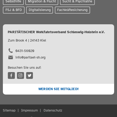
Selbsthilfe
Migration & Flucht
Sucht & Psychiatrie
FSJ & BFD
Digitalisierung
Fachkräftesicherung
PARITÄTISCHER Wohlfahrtsverband Schleswig-Holstein e.V.
Zum Brook 4 | 24143 Kiel
0431-56020
info@paritaet-sh.org
Besuchen Sie uns auf:
WERDEN SIE MITGLIED!
Sitemap
Impressum
Datenschutz