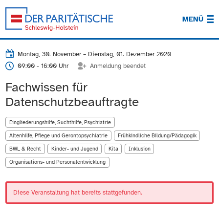
MENÜ
Montag, 30. November
–
Dienstag, 01. Dezember 2020
09:00 - 16:00 Uhr
Anmeldung beendet
Fachwissen für
Datenschutzbeauftragte
Eingliederungshilfe, Suchthilfe, Psychiatrie
Altenhilfe, Pflege und Gerontopsychiatrie
Frühkindliche Bildung/Pädagogik
BWL & Recht
Kinder- und Jugend
Kita
Inklusion
Organisations- und Personalentwicklung
Diese Veranstaltung hat bereits stattgefunden.