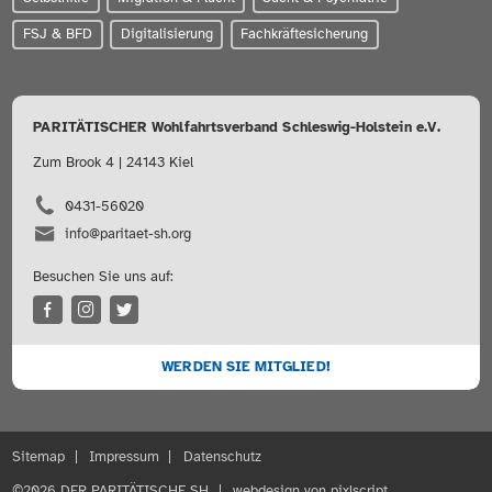
FSJ & BFD
Digitalisierung
Fachkräftesicherung
PARITÄTISCHER Wohlfahrtsverband Schleswig-Holstein e.V.
Zum Brook 4 | 24143 Kiel
0431-56020
info@paritaet-sh.org
Besuchen Sie uns auf:
WERDEN SIE MITGLIED!
Sitemap
Impressum
Datenschutz
©2026 DER PARITÄTISCHE SH
webdesign von pixlscript