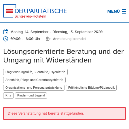
MENÜ
Montag, 14. September
–
Dienstag, 15. September 2020
09:00 - 16:00 Uhr
Anmeldung beendet
Lösungsorientierte Beratung und der
Umgang mit Widerständen
Eingliederungshilfe, Suchthilfe, Psychiatrie
Altenhilfe, Pflege und Gerontopsychiatrie
Organisations- und Personalentwicklung
Frühkindliche Bildung/Pädagogik
Kita
Kinder- und Jugend
Diese Veranstaltung hat bereits stattgefunden.