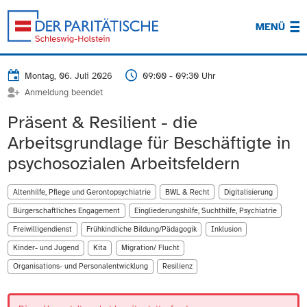
MENÜ
Montag, 06. Juli 2026
09:00 - 09:30 Uhr
Anmeldung beendet
Präsent & Resilient - die
Arbeitsgrundlage für Beschäftigte in
psychosozialen Arbeitsfeldern
Altenhilfe, Pflege und Gerontopsychiatrie
BWL & Recht
Digitalisierung
Bürgerschaftliches Engagement
Eingliederungshilfe, Suchthilfe, Psychiatrie
Freiwilligendienst
Frühkindliche Bildung/Pädagogik
Inklusion
Kinder- und Jugend
Kita
Migration/ Flucht
Organisations- und Personalentwicklung
Resilienz