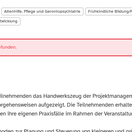
Altenhilfe, Pflege und Gerontopsychiatrie
Frühkindliche Bildung/
twicklung
efunden.
 Teilnehmenden das Handwerkszeug der Projektmanage
orgehensweisen aufgezeigt. Die Teilnehmenden erhalte
 ihre eigenen Praxisfälle im Rahmen der Veranstaltun
hoden zur Planung und Steuerung von kleineren und grö