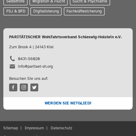
Selbsthilfe
Migration & Flucht
Sucht & Psychiatrie
FSJ & BFD
Digitalisierung
Fachkräftesicherung
PARITÄTISCHER Wohlfahrtsverband Schleswig-Holstein e.V.
Zum Brook 4 | 24143 Kiel
0431-56020
info@paritaet-sh.org
Besuchen Sie uns auf:
WERDEN SIE MITGLIED!
Sitemap
Impressum
Datenschutz