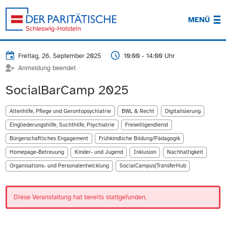
MENÜ
Freitag, 26. September 2025
10:00 - 14:00 Uhr
Anmeldung beendet
SocialBarCamp 2025
Altenhilfe, Pflege und Gerontopsychiatrie
BWL & Recht
Digitalisierung
Eingliederungshilfe, Suchthilfe, Psychiatrie
Freiwilligendienst
Bürgerschaftliches Engagement
Frühkindliche Bildung/Pädagogik
Homepage-Betreuung
Kinder- und Jugend
Inklusion
Nachhaltigkeit
Organisations- und Personalentwicklung
SocialCampus|TransferHub
Diese Veranstaltung hat bereits stattgefunden.