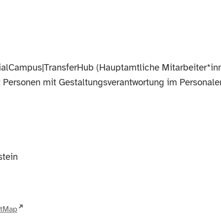
ialCampus|TransferHub (Hauptamtliche Mitarbeiter*inn
t Personen mit Gestaltungsverantwortung im Personale
tein
etMap