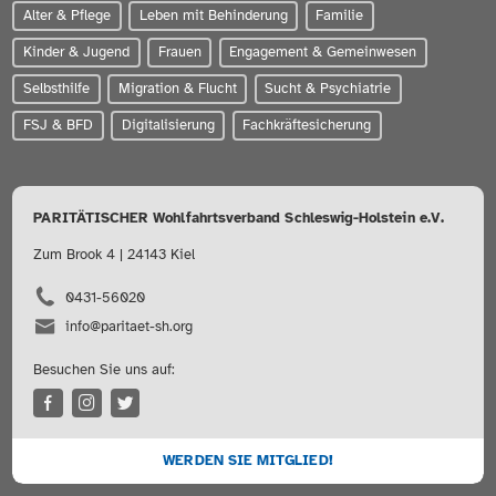
Alter & Pflege
Leben mit Behinderung
Familie
Kinder & Jugend
Frauen
Engagement & Gemeinwesen
Selbsthilfe
Migration & Flucht
Sucht & Psychiatrie
FSJ & BFD
Digitalisierung
Fachkräftesicherung
PARITÄTISCHER Wohlfahrtsverband Schleswig-Holstein e.V.
Zum Brook 4 | 24143 Kiel
0431-56020
info@paritaet-sh.org
Besuchen Sie uns auf:
WERDEN SIE MITGLIED!