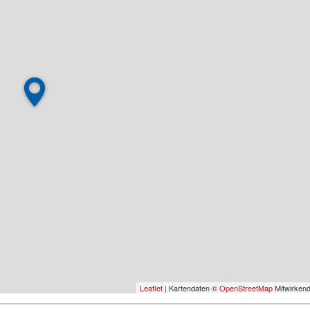
Leaflet
| Kartendaten ©
OpenStreetMap
Mitwirken