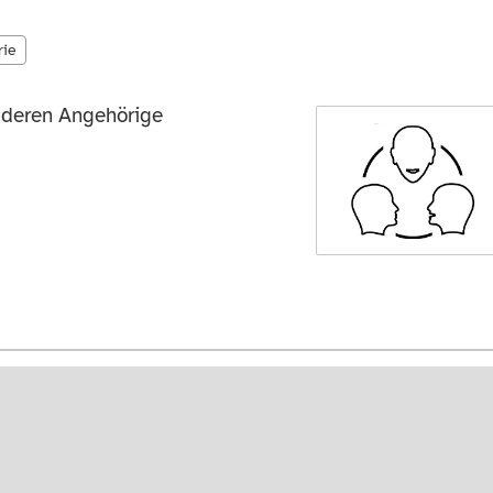
rie
d deren Angehörige