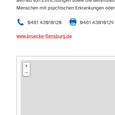
Betrieb von Einrichtungen sowie die Bereitstel
Menschen mit psychischen Erkrankungen ode
0461 43010120
0461 43010129
www.bruecke-flensburg.de
+
−