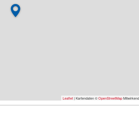
Leaflet
| Kartendaten ©
OpenStreetMap
Mitwirken