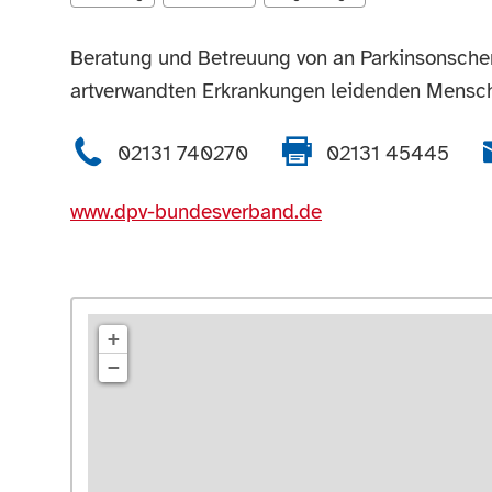
Beratung und Betreuung von an Parkinsonscher
artverwandten Erkrankungen leidenden Mensc
02131 740270
02131 45445
www.dpv-bundesverband.de
+
−