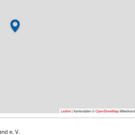
Leaflet
| Kartendaten ©
OpenStreetMap
Mitwirken
nd e. V.