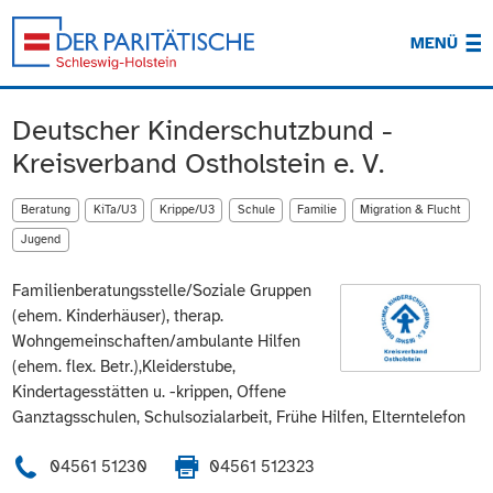
MENÜ
Deutscher Kinderschutzbund -
Kreisverband Ostholstein e. V.
Beratung
KiTa/U3
Krippe/U3
Schule
Familie
Migration & Flucht
Jugend
Familienberatungsstelle/Soziale Gruppen
(ehem. Kinderhäuser), therap.
Wohngemeinschaften/ambulante Hilfen
(ehem. flex. Betr.),Kleiderstube,
Kindertagesstätten u. -krippen, Offene
Ganztagsschulen, Schulsozialarbeit, Frühe Hilfen, Elterntelefon
04561 51230
04561 512323