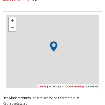
www.dksb-stormarn.de
+
−
Leaflet
| Kartendaten ©
OpenStreetMap
Mitwirkende
Der Kinderschutzbund Kreisverband Stormarn e. V.
Rathausplatz 25