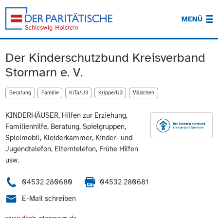
MENÜ
Der Kinderschutzbund Kreisverband
Stormarn e. V.
Beratung
Familie
KiTa/U3
Krippe/U3
Mädchen
KINDERHÄUSER, Hilfen zur Erziehung,
Familienhilfe, Beratung, Spielgruppen,
Spielmobil, Kleiderkammer, Kinder- und
Jugendtelefon, Elterntelefon, Frühe Hilfen
usw.
04532 280680
04532 280681
E-Mail schreiben