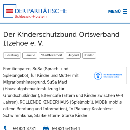
MENÜ
Der Kinderschutzbund Ortsverband
Itzehoe e. V.
Beratung
Familie
Stadtteilarbeit
Jugend
Kinder
Familienpaten, SuSa (Sprach- und
Spielangebot) für Kinder und Mütter mit
Migrationshintergrund, SuSa Maxi
(Hausaufgabenunterstützung für
Grundschulkinder ), Elterncafé (Eltern und Kinder zwischen 0-4
Jahren), ROLLENDE KINDERHAUS (Spielmobil), MOBI( mobile
offene Beratung und Information), In Planung: Kostenlose
Schwimmkurse, Starke Eltern- Starke Kinder
04821 3731
04821 641644