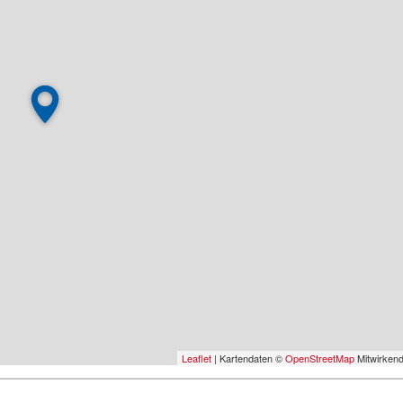
Leaflet
| Kartendaten ©
OpenStreetMap
Mitwirken