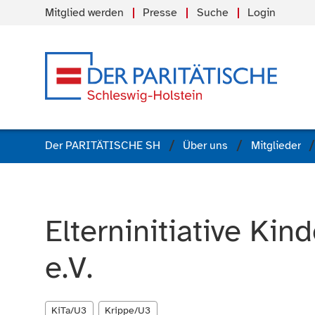
Mitglied werden
Presse
Suche
Login
Der PARITÄTISCHE SH
Über uns
Mitglieder
Elterninitiative Ki
e.V.
KiTa/U3
Krippe/U3