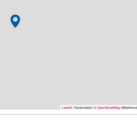
Leaflet
| Kartendaten ©
OpenStreetMap
Mitwirken