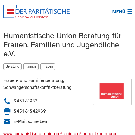
MENÜ
Humanistische Union Beratung für
Frauen, Familien und Jugendliche
e.V.
Beratung
Familie
Frauen
Frauen- und Familienberatung,
Schwangerschaftskonfliktberatung
0451 81933
0451 81042969
E-Mail schreiben
www.humanistische-union.de/regionen/luebeck/beratung