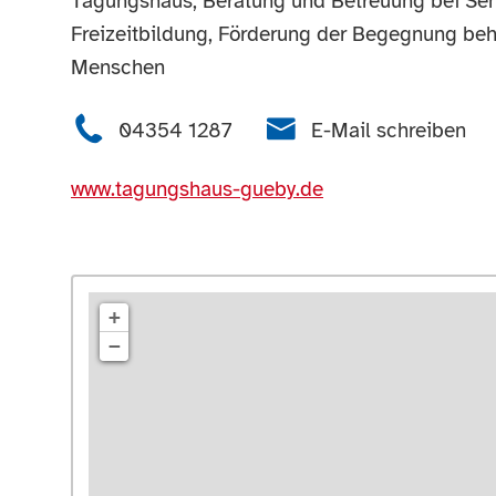
Tagungshaus, Beratung und Betreuung bei Se
Freizeitbildung, Förderung der Begegnung beh
Menschen
04354 1287
E-Mail schreiben
www.tagungshaus-gueby.de
+
−