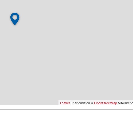
Leaflet
| Kartendaten ©
OpenStreetMap
Mitwirken