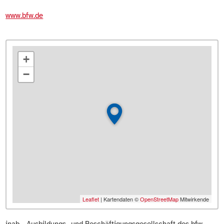
www.bfw.de
+
−
Leaflet
| Kartendaten ©
OpenStreetMap
Mitwirkende