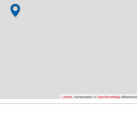
Leaflet
| Kartendaten ©
OpenStreetMap
Mitwirken