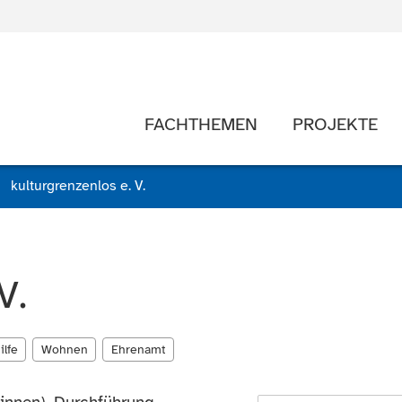
FACHTHEMEN
PROJEKTE
kulturgrenzenlos e. V.
V.
ilfe
Wohnen
Ehrenamt