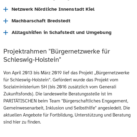
Netzwerk Nördliche Innenstadt Kiel
Machbarschaft Bredstedt
Alltagshilfen in Schafstedt und Umgebung
Unterstützung der Bürgerinnen und Bürger durch
Projektrahmen "Bürgernetzwerke für
ehrenamtliche Projekte
Schleswig-Holstein"
Förderung kultureller Projekte
Steigerung der Attraktivität der Region als Raum für
gemeinsames Leben und Arbeiten
Von April 2013 bis März 2019 lief das Projekt „Bürgernetzwerke
Vermittlung von Beratung und Hilfe für Seniorinnen und
für Schleswig-Holstein“. Gefördert wurde das Projekt vom
Senioren oder Menschen mit Einschränkungen
Stärkung des nachbarschaftlichen Zusammenhalts in
Sozialministerium SH (bis 2016 zusätzlich vom Generali
Dörfern und Städten
Angebot von gemeinsamen Aktionen, offenen Treffs oder
Zukunftsfonds). Die landesweite Beratungsstelle ist im
speziellen Gruppen
verstärkte Nutzung der Fähigkeiten älterer Menschen
PARITÄTISCHEN beim Team "Bürgerschaftliches Engagement,
Gemeinwesenarbeit, Inklusion und Selbsthilfe" angesiedelt. Die
Entlastung der Familien
ZUR WEBSEITE
aktuellen Angebote für Fortbildung, Unterstützung und Beratung
sind hier zu finden.
ZUR WEBSEITE