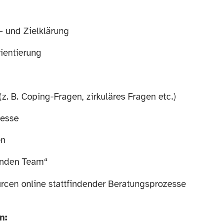
s- und Zielklärung
ientierung
. B. Coping-Fragen, zirkuläres Fragen etc.)
zesse
en
renden Team“
cen online stattfindender Beratungsprozesse
n: