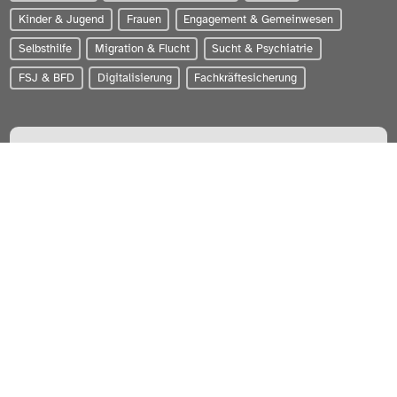
Kinder & Jugend
Frauen
Engagement & Gemeinwesen
Selbsthilfe
Migration & Flucht
Sucht & Psychiatrie
FSJ & BFD
Digitalisierung
Fachkräftesicherung
PARITÄTISCHER Wohlfahrtsverband Schleswig-Holstein e.V.
Zum Brook 4 | 24143 Kiel
0431-56020
info@paritaet-sh.org
Besuchen Sie uns auf:
WERDEN SIE MITGLIED!