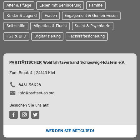
Alter & Pflege
Leben mit Behinderung
Familie
Kinder & Jugend
Frauen
Engagement & Gemeinwesen
Selbsthilfe
Migration & Flucht
Sucht & Psychiatrie
FSJ & BFD
Digitalisierung
Fachkräftesicherung
PARITÄTISCHER Wohlfahrtsverband Schleswig-Holstein e.V.
Zum Brook 4 | 24143 Kiel
0431-56020
info@paritaet-sh.org
Besuchen Sie uns auf:
WERDEN SIE MITGLIED!